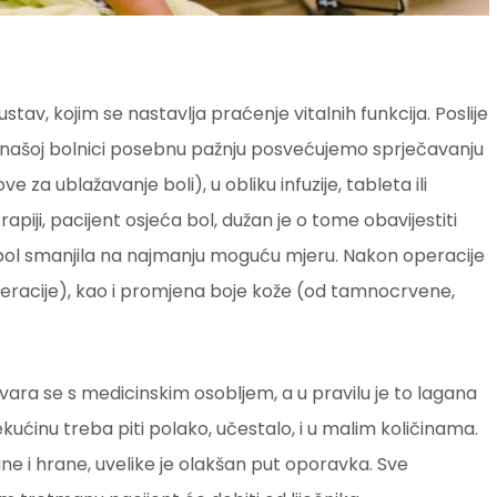
tav, kojim se nastavlja praćenje vitalnih funkcija. Poslije
U našoj bolnici posebnu pažnju posvećujemo sprječavanju
ve za ublažavanje boli), u obliku infuzije, tableta ili
apiji, pacijent osjeća bol, dužan je o tome obavijestiti
ol smanjila na najmanju moguću mjeru. Nakon operacije
peracije), kao i promjena boje kože (od tamnocrvene,
a se s medicinskim osobljem, a u pravilu je to lagana
ućinu treba piti polako, učestalo, i u malim količinama.
ne i hrane, uvelike je olakšan put oporavka. Sve