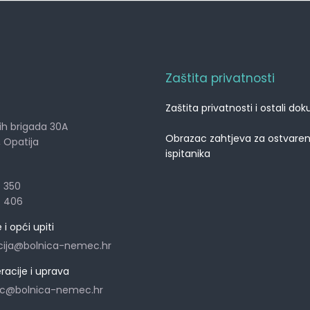
Zaštita privatnosti
Zaštita privatnosti i ostali do
ih brigada 30A
Obrazac zahtjeva za ostvaren
i, Opatija
ispitanika
7 350
7 406
i opći upiti
cija@bolnica-nemec.hr
eracije i uprava
ec@bolnica-nemec.hr