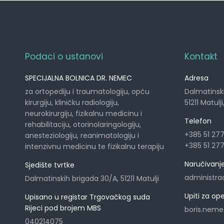
Podaci o ustanovi
Kontakt
SPECIJALNA BOLNICA DR. NEMEC
Adresa
za ortopediju i traumatologiju, opću
Dalmatinsk
kirurgiju, kliničku radiologiju,
51211 Matulj
neurokirurgiju, fizikalnu medicinu i
Telefon
rehabilitaciju, otorinolaringologiju,
+385 51 27
anesteziologiju, reanimatologiju i
+385 51 27
intenzivnu medicinu te fizikalnu terapiju
Naručivanje 
Sjedište tvrtke
administra
Dalmatinskih brigada 30/A, 51211 Matulji
Upiti za op
Upisano u registar Trgovačkog suda
Rijeci pod brojem MBS
boris.nem
040214075