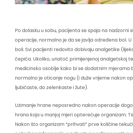
Po dolasku u sobu, pacijenta se spaja na nadzorni sus
operacije, normalno je da se javlja određena bol. 
boli. Svi pacijenti redovito dobivaju analgetike (lijeko
čepića. Ukoliko, unatoč primijenjenoj analgetskoj ter
medicinsko osoblje kako bi se dodatnim mjerama b
normalno je oticanje nogu (i duže vrijeme nakon o
ljubičaste, do zelenkaste i žute).
Uzimanje hrane neposredno nakon operacije dogovar
hrana koja u manjoj mjeri opterećuje organizam. Tek
Nakon što organizam “prihvati” prve količine tekući