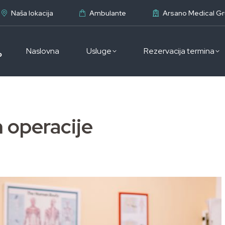
Naša lokacija
Ambulante
Arsano Medical G
Naslovna
Usluge
Rezervacija termina
 operacije