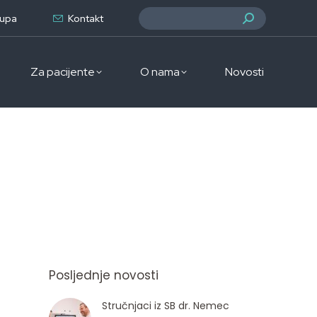
Search:
rupa
Kontakt
Za pacijente
O nama
Novosti
Posljednje novosti
Stručnjaci iz SB dr. Nemec