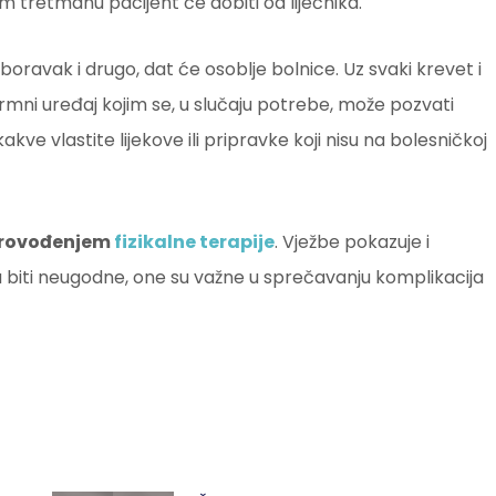
 tretmanu pacijent će dobiti od liječnika.
oravak i drugo, dat će osoblje bolnice. Uz svaki krevet i
rmni uređaj kojim se, u slučaju potrebe, može pozvati
ve vlastite lijekove ili pripravke koji nisu na bolesničkoj
 provođenjem
fizikalne terapije
. Vježbe pokazuje i
 biti neugodne, one su važne u sprečavanju komplikacija