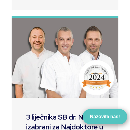
3 liječnika SB dr. Nemec
Nazovite nas!
izabrani za Najdoktore u