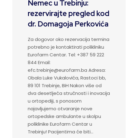
Nemec u Trebinju:
rezervirajte pregled kod
dr. Domagoja Perkovića
Za dogovor oko rezervacija termina
potrebno je kontaktirati polikliniku
Eurofarm Centar. Tel: +387 59 222
844 Email:
efc.trebinje@eurofarm.ba Adresa:
Obala Luke Vukalovića, Rastoci bb,
89 101 Trebinje, BiH Nakon više od
dva desetljeća stručnosti i inovacija
u ortopediji, s ponosom
najavljujemo otvaranje nove
ortopedske ambulante u skolpu
poliklinike Eurofarm Centar u
Trebinju! Pacijentima će biti…