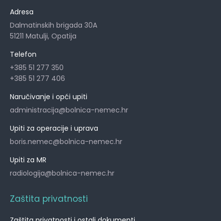
Adresa
Dalmatinskih brigada 30A
51211 Matulji, Opatija
Telefon
+385 51 277 350
+385 51 277 406
Naručivanje i opći upiti
administracija@bolnica-nemec.hr
Upiti za operacije i uprava
boris.nemec@bolnica-nemec.hr
Upiti za MR
radiologija@bolnica-nemec.hr
Zaštita privatnosti
Zaštita privatnosti i ostali dokumenti