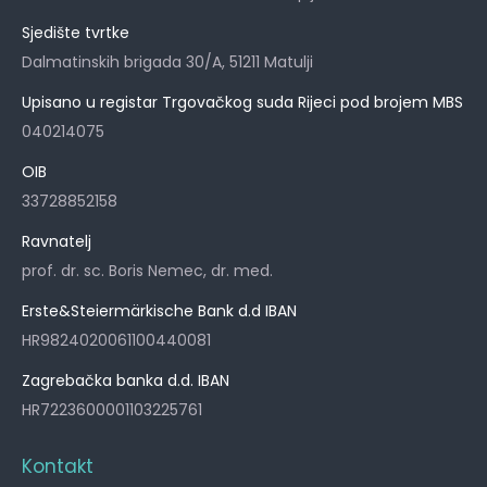
Sjedište tvrtke
Dalmatinskih brigada 30/A, 51211 Matulji
Upisano u registar Trgovačkog suda Rijeci pod brojem MBS
040214075
OIB
33728852158
Ravnatelj
prof. dr. sc. Boris Nemec, dr. med.
Erste&Steiermärkische Bank d.d IBAN
HR9824020061100440081
Zagrebačka banka d.d. IBAN
HR7223600001103225761
Kontakt