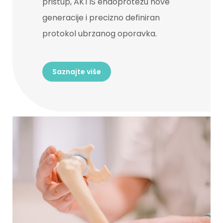
pristup, AKTIS endoprotezu nove
generacije i precizno definiran
protokol ubrzanog oporavka.
Saznajte više