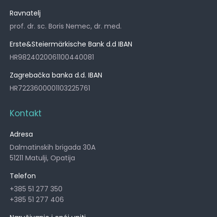
Ravnatelj
prof. dr. sc. Boris Nemec, dr. med.
Erste&Steiermärkische Bank d.d IBAN
HR9824020061100440081
Zagrebačka banka d.d. IBAN
HR7223600001103225761
Kontakt
Adresa
Dalmatinskih brigada 30A
51211 Matulji, Opatija
Telefon
+385 51 277 350
+385 51 277 406