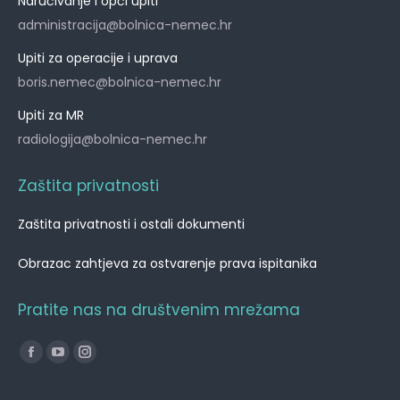
Naručivanje i opći upiti
administracija@bolnica-nemec.hr
Upiti za operacije i uprava
boris.nemec@bolnica-nemec.hr
Upiti za MR
radiologija@bolnica-nemec.hr
Zaštita privatnosti
Zaštita privatnosti i ostali dokumenti
Obrazac zahtjeva za ostvarenje prava ispitanika
Pratite nas na društvenim mrežama
Find us on:
Facebook
YouTube
Instagram
page
page
page