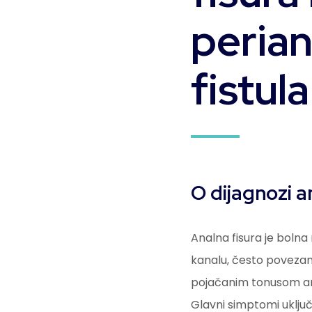
perian
fistula
O dijagnozi a
Analna fisura je bolna
kanalu, često povezan
pojačanim tonusom an
Glavni simptomi uključu