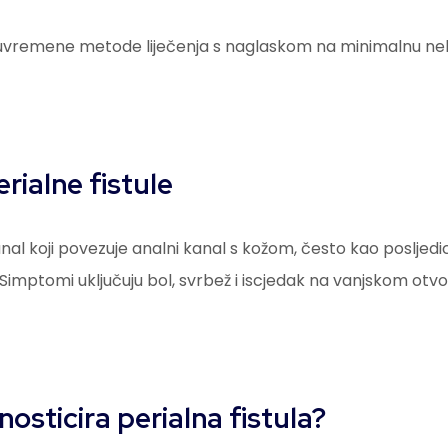
 suvremene metode liječenja s naglaskom na minimalnu n
rialne fistule
kanal koji povezuje analni kanal s kožom, često kao posljedi
imptomi uključuju bol, svrbež i iscjedak na vanjskom otv
nosticira perialna fistula?