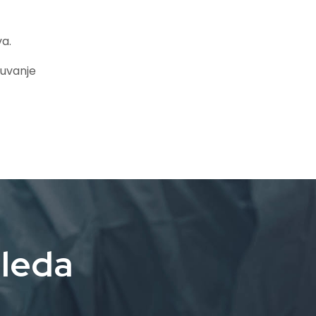
va.
čuvanje
gleda