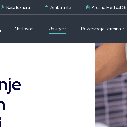
Naša lokacija
Ambulante
Arsano Medical G
Naslovna
Usluge
Rezervacija termina
nje
h
i