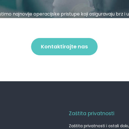
stimo najnovije operacijske pristupe koji osiguravaju brz i uč
 usavršavaju kroz suradnju bolnice dr. Nemec s renomir
Kontaktirajte nas
Zaštita privatnosti
Zaštita privatnosti i ostali do