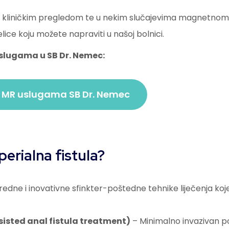
ja kliničkim pregledom te u nekim slučajevima magnetnom
ce koju možete napraviti u našoj bolnici.
uslugama u SB Dr. Nemec:
o MR uslugama SB Dr. Nemec
 perialna fistula?
edne i inovativne sfinkter-poštedne tehnike liječenja koj
isted anal fistula treatment)
– Minimalno invazivan 