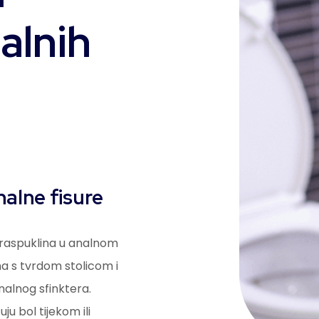
alnih
nalne fisure
 raspuklina u analnom
a s tvrdom stolicom i
alnog sfinktera.
ju bol tijekom ili