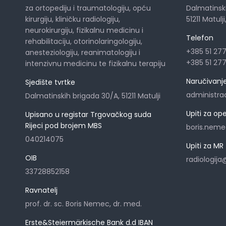
za ortopediju i traumatologiju, opću
Dalmatinsk
kirurgiju, kliničku radiologiju,
51211 Matulj
neurokirurgiju, fizikalnu medicinu i
Telefon
rehabilitaciju, otorinolaringologiju,
+385 51 27
anesteziologiju, reanimatologiju i
+385 51 27
intenzivnu medicinu te fizikalnu terapiju
Naručivanje 
Sjedište tvrtke
administra
Dalmatinskih brigada 30/A, 51211 Matulji
Upiti za op
Upisano u registar Trgovačkog suda
Rijeci pod brojem MBS
boris.nem
040214075
Upiti za MR
OIB
radiologij
33728852158
Ravnatelj
prof. dr. sc. Boris Nemec, dr. med.
Erste&Steiermärkische Bank d.d IBAN