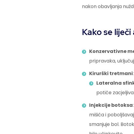
nakon obavljanja nužd
Kako se liječi
Konzervativne m
pripravaka, uključu
Kirurški tretmani
:
Lateralna sfin
potiče zacjeljiva
Injekcije botoksa
mišića i poboljšavaj
smanjuje bol. Botok
bilo učinkovito.