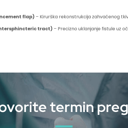
ncement flap)
– Kirurška rekonstrukcija zahvaćenog tki
intersphincteric tract)
– Precizno uklanjanje fistule uz o
vorite termin pre