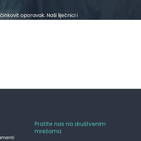
inkovit oporavak. Naši liječnici i
anim svjetskim ustanovama.
Pratite nas na društvenim
mrežama
kumenti