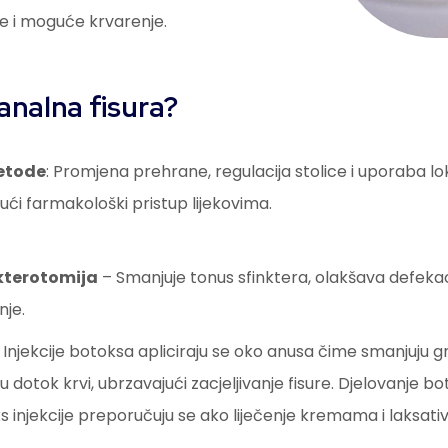
e i moguće krvarenje.
 analna fisura?
etode
: Promjena prehrane, regulacija stolice i uporaba lo
jući farmakološki pristup lijekovima.
kterotomija
– Smanjuje tonus sfinktera, olakšava defekaci
nje.
: Injekcije botoksa apliciraju se oko anusa čime smanjuju g
u dotok krvi, ubrzavajući zacjeljivanje fisure. Djelovanje b
s injekcije preporučuju se ako liječenje kremama i laksativ