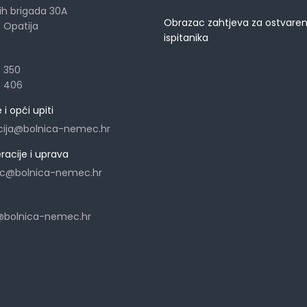
ih brigada 30A
Obrazac zahtjeva za ostvaren
i, Opatija
ispitanika
7 350
7 406
i opći upiti
cija@bolnica-nemec.hr
eracije i uprava
ec@bolnica-nemec.hr
a@bolnica-nemec.hr