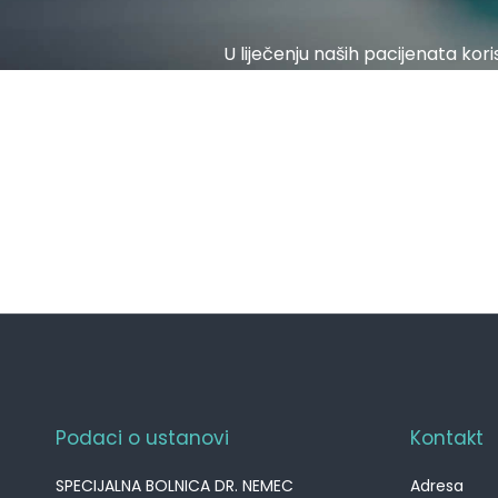
U liječenju naših pacijenata kori
djelatnici se permanentno
Podaci o ustanovi
Kontakt
SPECIJALNA BOLNICA DR. NEMEC
Adresa