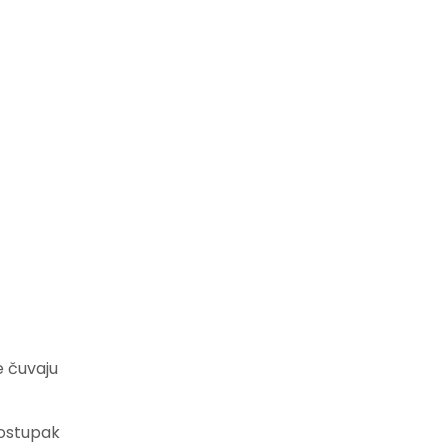
e čuvaju
postupak