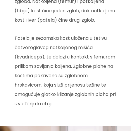
zgloba. Natkoljena (femur) i potkoljena
(tibija) kost čine jedan zglob, dok natkoljena
kost i iver (patela) čine drugi zglob.
Patela je sezamska kost uložena u tetivu
četveroglavog natkoljenog mišića
(kvadriceps), te dolazi u kontakt s femurom
prilikom savijanja koljena. Zglobne plohe na
kostima pokrivene su zglobnom
hrskavicom, koja služi prijenosu težine te
omogućuje glatko klizanje zglobnih ploha pri
izvođenju kretnji.