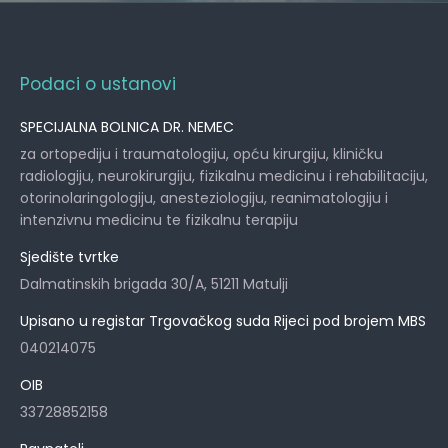
Podaci o ustanovi
SPECIJALNA BOLNICA DR. NEMEC
za ortopediju i traumatologiju, opću kirurgiju, kliničku
radiologiju, neurokirurgiju, fizikalnu medicinu i rehabilitaciju,
otorinolaringologiju, anesteziologiju, reanimatologiju i
intenzivnu medicinu te fizikalnu terapiju
Sjedište tvrtke
Dalmatinskih brigada 30/A, 51211 Matulji
Upisano u registar Trgovačkog suda Rijeci pod brojem MBS
040214075
OIB
33728852158