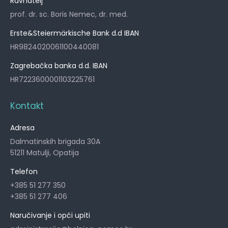
Ravnatelj
prof. dr. sc. Boris Nemec, dr. med.
Erste&Steiermärkische Bank d.d IBAN
HR9824020061100440081
Zagrebačka banka d.d. IBAN
HR7223600001103225761
Kontakt
Adresa
Dalmatinskih brigada 30A
51211 Matulji, Opatija
Telefon
+385 51 277 350
+385 51 277 406
Naručivanje i opći upiti