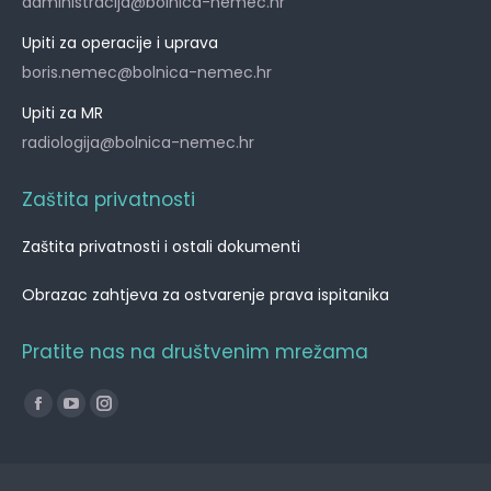
administracija@bolnica-nemec.hr
Upiti za operacije i uprava
boris.nemec@bolnica-nemec.hr
Upiti za MR
radiologija@bolnica-nemec.hr
Zaštita privatnosti
Zaštita privatnosti i ostali dokumenti
Obrazac zahtjeva za ostvarenje prava ispitanika
Pratite nas na društvenim mrežama
Find us on:
Facebook
YouTube
Instagram
page
page
page
opens
opens
opens