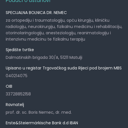
Podaci o ustanovi
SPECIJALNA BOLNICA DR. NEMEC
za ortopediju i traumatologiju, opću kirurgiju, kliničku
radiologiju, neurokirurgiju, fizikalnu medicinu i rehabilitaciju,
otorinolaringologiju, anesteziologiju, reanimatologiju i
intenzivnu medicinu te fizikalnu terapiju
Sjedište tvrtke
Dalmatinskih brigada 30/A, 51211 Matulji
Upisano u registar Trgovačkog suda Rijeci pod brojem MBS
040214075
OIB
33728852158
Ravnatelj
prof. dr. sc. Boris Nemec, dr. med.
Erste&Steiermärkische Bank d.d IBAN