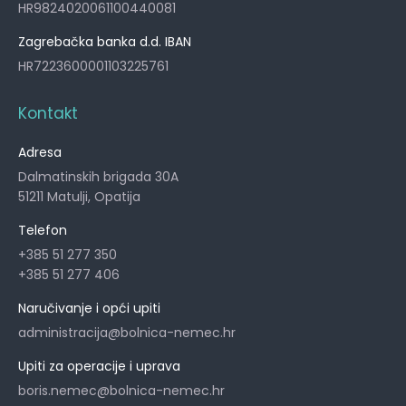
HR9824020061100440081
Zagrebačka banka d.d. IBAN
HR7223600001103225761
Kontakt
Adresa
Dalmatinskih brigada 30A
51211 Matulji, Opatija
Telefon
+385 51 277 350
+385 51 277 406
Naručivanje i opći upiti
administracija@bolnica-nemec.hr
Upiti za operacije i uprava
boris.nemec@bolnica-nemec.hr