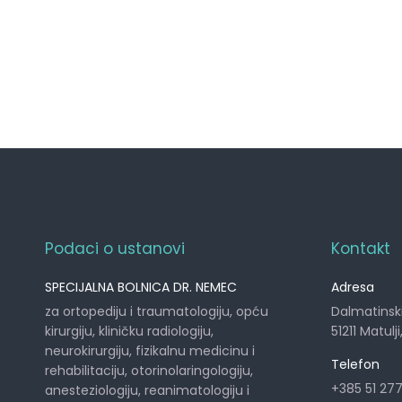
Podaci o ustanovi
Kontakt
SPECIJALNA BOLNICA DR. NEMEC
Adresa
za ortopediju i traumatologiju, opću
Dalmatinsk
kirurgiju, kliničku radiologiju,
51211 Matulj
neurokirurgiju, fizikalnu medicinu i
Telefon
rehabilitaciju, otorinolaringologiju,
+385 51 27
anesteziologiju, reanimatologiju i