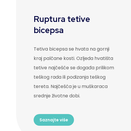
Ruptura tetive
bicepsa
Tetiva bicepsa se hvata na gornji
kraj palčane kosti. Ozljeda hvatišta
tetive najčešće se događa prilikom
teškog rada ili podizanja teškog
tereta. Najčešća je u muškaraca
srednje životne dobi.
Saznajte više