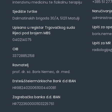
+385 51 27
intenzivnu medicinu te fizikalnu terapiju
Naručivanje 
Sjedište tvrtke
administra
Dalmatinskih brigada 30/A, 51211 Matulji
Upiti za op
Upisano u registar Trgovačkog suda
Rijeci pod brojem MBS
boris.nem
040214075
Upiti za MR
OIB
radiologij
33728852158
Ravnatelj
prof. dr. sc. Boris Nemec, dr. med.
Erste&Steiermärkische Bank d.d IBAN
HR9824020061100440081
Zagrebačka banka d.d. IBAN
HR7223600001103225761