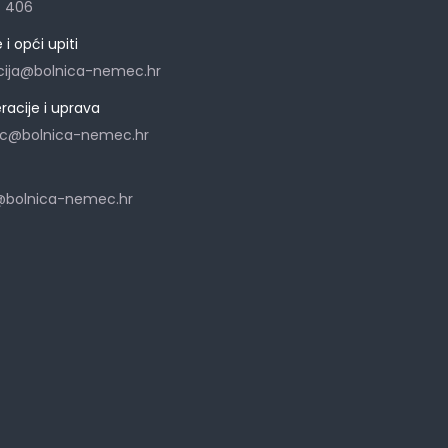
7 406
i opći upiti
cija@bolnica-nemec.hr
eracije i uprava
ec@bolnica-nemec.hr
a@bolnica-nemec.hr