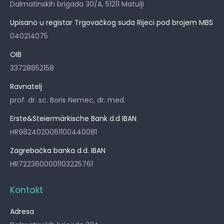
Dalmatinskih brigada 30/A, 51211 Matulji
Upisano u registar Trgovačkog suda Rijeci pod brojem MBS
040214075
OIB
33728852158
Ravnatelj
prof. dr. sc. Boris Nemec, dr. med.
Erste&Steiermärkische Bank d.d IBAN
HR9824020061100440081
Zagrebačka banka d.d. IBAN
HR7223600001103225761
Kontakt
Adresa