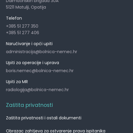
Dalmatinskih brigada 30A
51211 Matulji, Opatija
Telefon
+385 51 277 350
+385 51 277 406
Naručivanje i opći upiti
administracija@bolnica-nemec.hr
Upiti za operacije i uprava
boris.nemec@bolnica-nemec.hr
Upiti za MR
radiologija@bolnica-nemec.hr
Zaštita privatnosti
Zaštita privatnosti i ostali dokumenti
Obrazac zahtjeva za ostvarenje prava ispitanika