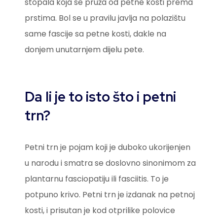
stopala koja se pruža od petne kosti prema
prstima. Bol se u pravilu javlja na polazištu
same fascije sa petne kosti, dakle na
donjem unutarnjem dijelu pete.
Da li je to isto što i petni
trn?
Petni trn je pojam koji je duboko ukorijenjen
u narodu i smatra se doslovno sinonimom za
plantarnu fasciopatiju ili fasciitis. To je
potpuno krivo. Petni trn je izdanak na petnoj
kosti, i prisutan je kod otprilike polovice